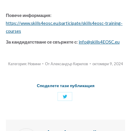
Повече информация:
https://www.skills4eosc.eu/participate/skills4eosc-training-
courses
За кандидатстване се свържете с:
info@skills4EOSC.eu
Категория:
Новини
От
Александър Кирилов
октомври 9, 2024
Споделете тази публикация
Споделяне
с
Twitter