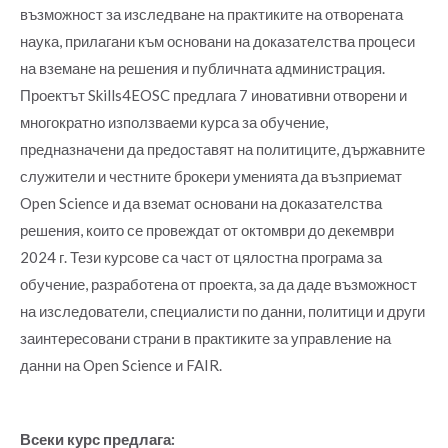
възможност за изследване на практиките на отворената
наука, прилагани към основани на доказателства процеси
на вземане на решения и публичната администрация.
Проектът Skills4EOSC предлага 7 иновативни отворени и
многократно използваеми курса за обучение,
предназначени да предоставят на политиците, държавните
служители и честните брокери уменията да възприемат
Open Science и да вземат основани на доказателства
решения, които се провеждат от октомври до декември
2024 г. Тези курсове са част от цялостна програма за
обучение, разработена от проекта, за да даде възможност
на изследователи, специалисти по данни, политици и други
заинтересовани страни в практиките за управление на
данни на Open Science и FAIR.
Всеки курс предлага: