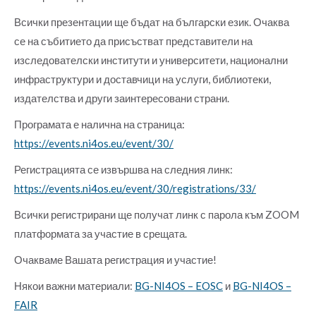
Всички презентации ще бъдат на български език. Очаква
се на събитието да присъстват представители на
изследователски институти и университети, национални
инфраструктури и доставчици на услуги, библиотеки,
издателства и други заинтересовани страни.
Програмата е налична на страница:
https://events.ni4os.eu/event/30/
Регистрацията се извършва на следния линк:
https://events.ni4os.eu/event/30/registrations/33/
Всички регистрирани ще получат линк с парола към ZOOM
платформата за участие в срещата.
Очакваме Вашата регистрация и участие!
Някои важни материали:
BG-NI4OS – EOSC
и
BG-NI4OS –
FAIR