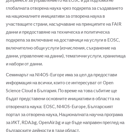
глобалната отворена наука чрез подкрепа за създаването
на националните инициативи за отворена наука в
участващите страни, насърчаване на принципите на FAIR
данни и предоставяне на техническа и политическа
подкрепа за включване на доставчици на услуги в EOSC,
включително общи услуги (изчисления, съхранение на
данни, управление на данни), тематични услуги, хранилища
и набори от данни.
Семинарът на NI4OS-Europe има за цел да предостави
информация на всички, които се интересуват от Open
Science Cloud в България. По време на това събитие ще
бъдат представени основните инициативи в областта на
отворената наука: EOSC, NI4OS-Europe, Българският
портал за отворена наука, Националната научна програма
за ИКТ, RDA.bg, OpenAir.bg и ще бъде направен преглед на
българските дейности в тази област.