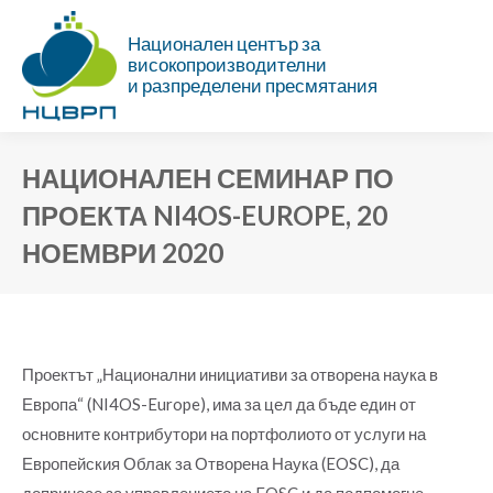
Национален център за
високопроизводителни
и разпределени пресмятания
НАЦИОНАЛЕН СЕМИНАР ПО
ПРОЕКТА NI4OS-EUROPE, 20
НОЕМВРИ 2020
Ти си тук:
Проектът „Национални инициативи за отворена наука в
Европа“ (NI4OS-Europe), има за цел да бъде един от
основните контрибутори на портфолиото от услуги на
Европейския Облак за Отворена Наука (EOSC), да
допринесе за управлението на EOSC и да подпомогне